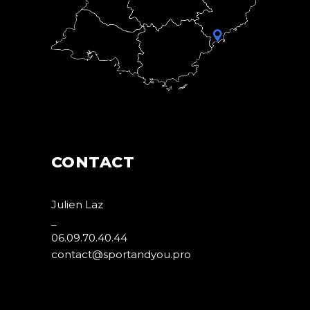
CONTACT
Julien Laz
_
06.09.70.40.44
contact@sportandyou.pro
Mandelieu – Cannes la bocca – Cannes
– Golfe juan – Juan les pins – Antibes –