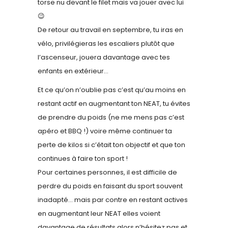
torse nu devant le filet mais va jouer avec lui
😉
De retour au travail en septembre, tu iras en
vélo, privilégieras les escaliers plutôt que
l’ascenseur, jouera davantage avec tes
enfants en extérieur…
Et ce qu’on n’oublie pas c’est qu’au moins en
restant actif en augmentant ton NEAT, tu évites
de prendre du poids (ne me mens pas c’est
apéro et BBQ !) voire même continuer ta
perte de kilos si c’était ton objectif et que ton
continues à faire ton sport !
Pour certaines personnes, il est difficile de
perdre du poids en faisant du sport souvent
inadapté… mais par contre en restant actives
en augmentant leur NEAT elles voient
davantage de résultats alors n’hésitez pas et