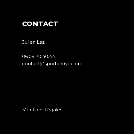
CONTACT
Julien Laz
_
06.09.70.40.44
contact@sportandyou.pro
Mandelieu – Cannes la bocca – Cannes
– Golfe juan – Juan les pins – Antibes –
Mougins – le Cannet – Mouans-Sartoux
– la Roquette sur Siagne – Vallauris –
Valbonne
Mentions Légales