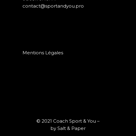
contact@sportandyou.pro
Mandelieu – Cannes la bocca – Cannes
– Golfe juan – Juan les pins – Antibes –
Mougins – le Cannet – Mouans-Sartoux
– la Roquette sur Siagne – Vallauris –
Valbonne
Mentions Légales
© 2021
Coach Sport & You
–
by
Salt & Paper