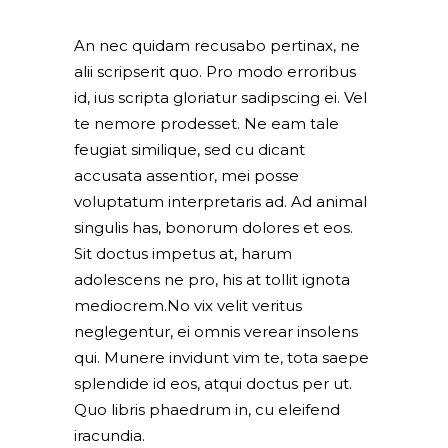
An nec quidam recusabo pertinax, ne
alii scripserit quo. Pro modo erroribus
id, ius scripta gloriatur sadipscing ei. Vel
te nemore prodesset. Ne eam tale
feugiat similique, sed cu dicant
accusata assentior, mei posse
voluptatum interpretaris ad. Ad animal
singulis has, bonorum dolores et eos.
Sit doctus impetus at, harum
adolescens ne pro, his at tollit ignota
mediocrem.No vix velit veritus
neglegentur, ei omnis verear insolens
qui. Munere invidunt vim te, tota saepe
splendide id eos, atqui doctus per ut.
Quo libris phaedrum in, cu eleifend
iracundia.