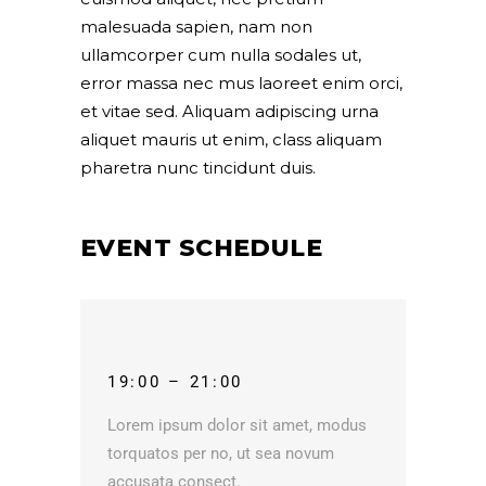
malesuada sapien, nam non
ullamcorper cum nulla sodales ut,
error massa nec mus laoreet enim orci,
et vitae sed. Aliquam adipiscing urna
aliquet mauris ut enim, class aliquam
pharetra nunc tincidunt duis.
EVENT SCHEDULE
19:00 – 21:00
Lorem ipsum dolor sit amet, modus
torquatos per no, ut sea novum
accusata consect.