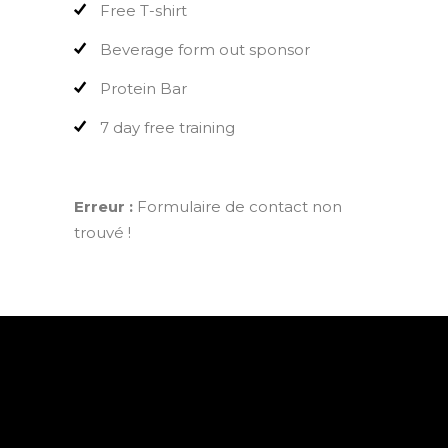
Free T-shirt
Beverage form out sponsor
Protein Bar
7 day free training
Erreur :
Formulaire de contact non
trouvé !